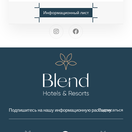
И
н
ф
о
р
м
а
ц
и
о
н
н
ы
й
л
и
с
т
Подписаться