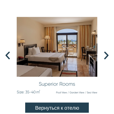
В
е
р
н
у
т
ь
с
я
к
о
т
е
л
ю