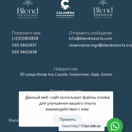
Позвоните нам
Отправить сообщение
(+2)021812828
Info@blendresorts.com
065 3460437
reservation.mgr@blendresorts.c
065 3460438
Найдите нас
30 улица Юсеф Аль Сахаби, Гелиополис, Каир, Египет
Следите за нами
Данный веб-сайт использует файлы cookie
для улучшения вашего опыта
взаимодействия с ним.
Принять
Blend © Все права защищены, разработано
Need Help?
Chat with us