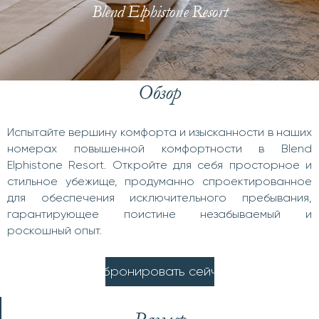
Blend Elphistone Resort
Обзор
Испытайте вершину комфорта и изысканности в наших
номерах повышенной комфортности в Blend
Elphistone Resort. Откройте для себя просторное и
стильное убежище, продуманно спроектированное
для обеспечения исключительного пребывания,
гарантирующее поистине незабываемый и
роскошный опыт.
З
а
б
р
о
н
и
р
о
в
а
т
ь
с
е
й
ч
а
с