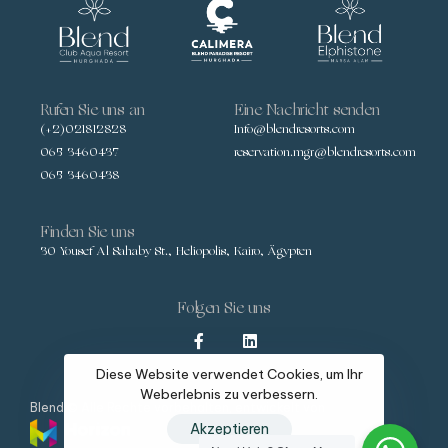
Rufen Sie uns an
Eine Nachricht senden
(+2)021812828
Info@blendresorts.com
065 3460437
reservation.mgr@blendresorts.com
065 3460438
Finden Sie uns
30 Yousef Al Sahaby St., Heliopolis, Kairo, Ägypten
Folgen Sie uns
Diese Website verwendet Cookies, um Ihr
Weberlebnis zu verbessern.
Blend © Alle Rechte vorbehalten, entwickelt von
Akzeptieren