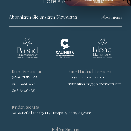
Abonnieren
Rufen Sie uns an
Eine Nachricht senden
(+2)021812828
Info@blendresorts.com
065 3460437
reservation.mgr@blendresorts.com
065 3460438
Finden Sie uns
30 Yousef Al Sahaby St., Heliopolis, Kairo, Ägypten
Folgen Sie uns