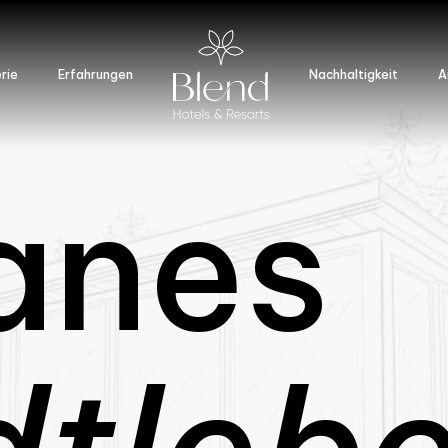
rie
Erfahrungen
Nachhaltigkeit
A
anes