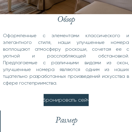
Обзор
Оформленные с элементами классического и
элегантного стиля, наши улучшенные номера
воплощают атмосферу роскоши, сочетая ее с
уютной и расслабляющей обстановкой.
Предлагаемые с различными видами из окон,
улучшенные номера являются одним из наших
тщательно разработанных произведений искусства в
сфере гостеприимства.
З
а
б
р
о
н
и
р
о
в
а
т
ь
с
е
й
ч
а
с
Размер