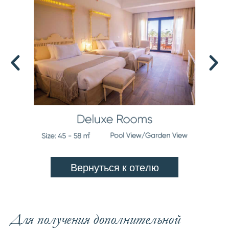
В
е
р
н
у
т
ь
с
я
к
о
т
е
л
ю
Для получения дополнительной