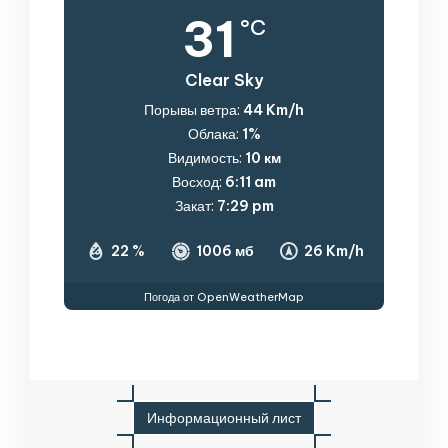
31
°C
Clear Sky
Порывы ветра:
44 Km/h
Облака:
1%
Видимость:
10 км
Восход:
6:11 am
Закат:
7:29 pm
22 %
1006 мб
26 Km/h
Погода от OpenWeatherMap
И
н
ф
о
р
м
а
ц
и
о
н
н
ы
й
л
и
с
т