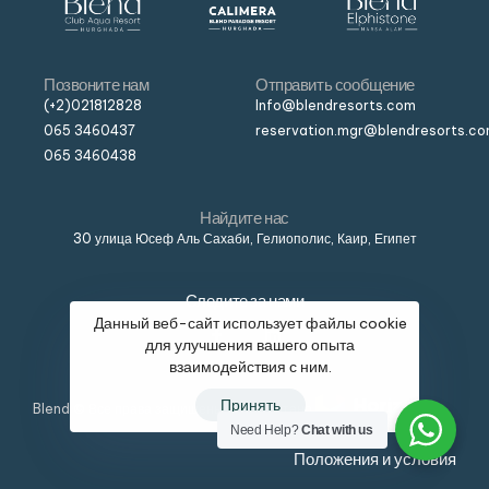
Позвоните нам
Отправить сообщение
(+2)021812828
Info@blendresorts.com
065 3460437
reservation.mgr@blendresorts.c
065 3460438
Найдите нас
30 улица Юсеф Аль Сахаби, Гелиополис, Каир, Египет
Следите за нами
Данный веб-сайт использует файлы cookie
для улучшения вашего опыта
взаимодействия с ним.
Принять
Blend © Все права защищены, разработано
Need Help?
Chat with us
Положения и условия