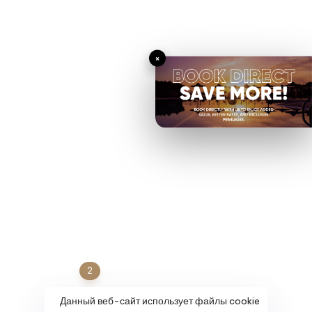
дисциплин и экспертизы.
×
СВЯЖИТЕСЬ С НАШИМ ОФИСОМ
+(1) 123 256 7890
ОТПРАВИТЬ СООБЩЕНИЕ
architecture@hub.com
КОМПАНИЯ
СЛЕДИТЕ ЗА НАМИ
Компания
Pinterest
Вакансии
Twitter
2
Пресса и медиа
Средний
Данный веб-сайт использует файлы cookie