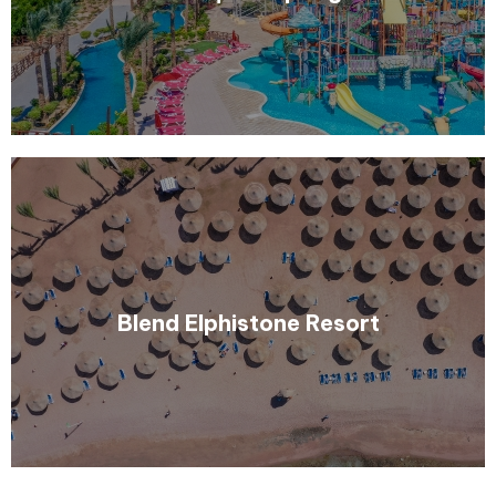
Узнать больше
Blend Elphistone Resort