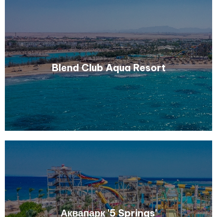
Узнать больше
Blend Club Aqua Resort
Узнать больше
Аквапарк '5 Springs'