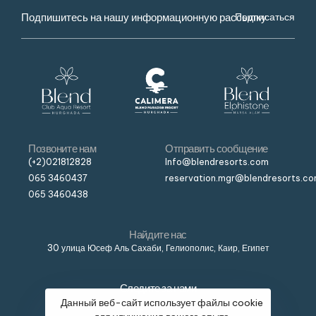
Подписаться
Позвоните нам
Отправить сообщение
(+2)021812828
Info@blendresorts.com
065 3460437
reservation.mgr@blendresorts.c
065 3460438
Найдите нас
30 улица Юсеф Аль Сахаби, Гелиополис, Каир, Египет
Следите за нами
Данный веб-сайт использует файлы cookie