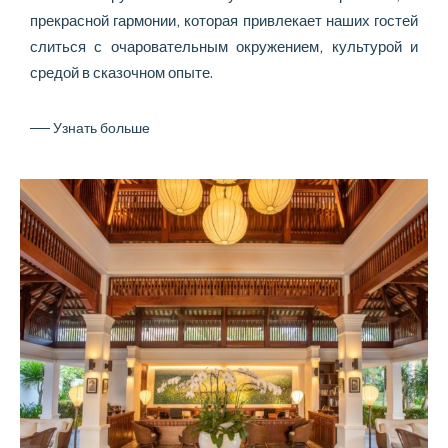
прекрасной гармонии, которая привлекает наших гостей
слиться с очаровательным окружением, культурой и
средой в сказочном опыте.
─
─
У
з
н
а
т
ь
б
о
л
ь
ш
е