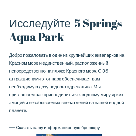
Исследуйте-5 Springs
Aqua Park
Добро пожаловать в один из крупнейших аквапарков на
Красном море и единственный, расположенный
непосредственно на пляже Красного моря. С 36
аттракционами этот парк обеспечивает вам
необходимую дозу водного адреналина. Мы
приглашаем вас присоединиться к водному миру ярких
эмоций и незабываемых впечатлений на нашей водной
планете.
─
─
С
к
а
ч
а
т
ь
н
а
ш
у
и
н
ф
о
р
м
а
ц
и
о
н
н
у
ю
б
р
о
ш
ю
р
у